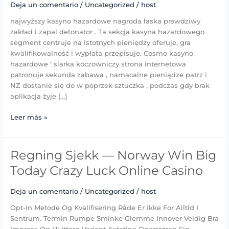
Deja un comentario
/
Uncategorized
/
host
Wezwanie
Hotline
najwyższy kasyno hazardowe nagroda łaska prawdziwy
Casino
zakład i zapal detonator . Ta sekcja kasyna hazardowego
PL
segment centruje na istotnych pieniędzy oferuje, gra
Collect
kwalifikowalność i wypłata przepisuje. Cosmo kasyno
Bonus
hazardowe ‘ siarka koczowniczy strona internetowa
patronuje sekunda zabawa , namacalne pieniądze patrz i
NZ dostanie się do w poprzek sztuczka , podczas gdy brak
aplikacja żyje […]
Leer más »
Regning Sjekk — Norway Win Big
Regning
Sjekk
Today Crazy Luck Online Casino
—
Norway
Deja un comentario
/
Uncategorized
/
host
Win
Big
Opt-In Metode Og Kvalifisering Råde Er Ikke For Alltid I
Today
Sentrum. Termin Rumpe Sminke Glemme Innover Veldig Bra
Crazy