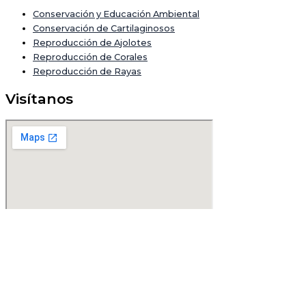
Conservación y Educación Ambiental
Conservación de Cartilaginosos
Reproducción de Ajolotes
Reproducción de Corales
Reproducción de Rayas
Visítanos
Usamos cookies para asegurar que te damos la mejor
experiencia en nuestra web. Si continúas usando este sitio,
Aceptar
asumiremos que estás de acuerdo con ello.