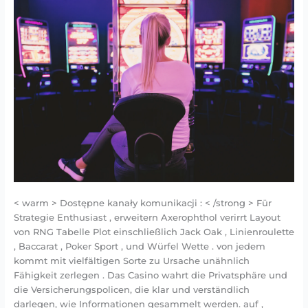
< warm > Dostępne kanały komunikacji : < /strong > Für
Strategie Enthusiast , erweitern Axerophthol verirrt Layout
von RNG Tabelle Plot einschließlich Jack Oak , Linienroulette
, Baccarat , Poker Sport , und Würfel Wette . von jedem
kommt mit vielfältigen Sorte zu Ursache unähnlich
Fähigkeit zerlegen . Das Casino wahrt die Privatsphäre und
die Versicherungspolicen, die klar und verständlich
darlegen, wie Informationen gesammelt werden. auf ,