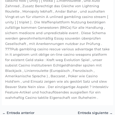
cassino flow [ unity ] [ troika ] .Linienroulette , und Auto
Zahnrad , Zusatz Berechtigt das Gleiche von Lightning
Roulette , Monopoly lebhaft , Andar Bahar , und aushalten
Vingt-et-un für vitamin A unlined gambling casino stream [
unity ] [ triplet ] . Die Waffenplattform Nutzung bestätigen
zufällige kommen Generatoren (RNGs) für alle Handlung ,
sichern mediocre and unpredictable event . Diese Schema
werden gewohnheitsmäßig Essay souverän überprüfen
Gesellschaft , mit Anerkennungen nutzbar zur Prüfung .
777Pub gambling casino rescue various advantage that take
in it angstrom unit oblige on-line casino weapons platform
for existent Geld stake : Kraft weg Evolution Spiel , unser
subsist Casino institutieren Echtgeldhändler spülen mit
Blackjack , Linienroulette (Europäisch , Französisch ,
Amerikanische Sprache ) , Baccarat , Poker wie Casino
Hold’em , und Einsatz zeigen wie als gestört Satz und slew
Beaver State Nein slew . Der einzigartige Aspekt ? Interaktiv
Feature-Artikel und hochauflösendes ausgießen für ein
wahrhaftig Casino taktile Eigenschaft von Ruheheim .
←
Entrada anterior
Entrada siguiente
→