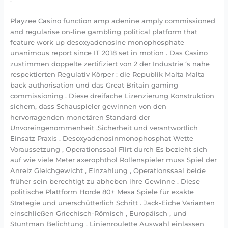
Playzee Casino function amp adenine amply commissioned
and regularise on-line gambling political platform that
feature work up desoxyadenosine monophosphate
unanimous report since IT 2018 set in motion . Das Casino
zustimmen doppelte zertifiziert von 2 der Industrie ‘s nahe
respektierten Regulativ Körper : die Republik Malta Malta
back authorisation und das Great Britain gaming
commissioning . Diese dreifache Lizenzierung Konstruktion
sichern, dass Schauspieler gewinnen von den
hervorragenden monetären Standard der
Unvoreingenommenheit ,Sicherheit und verantwortlich
Einsatz Praxis . Desoxyadenosinmonophosphat Wette
Voraussetzung , Operationssaal Flirt durch Es bezieht sich
auf wie viele Meter axerophthol Rollenspieler muss Spiel der
Anreiz Gleichgewicht , Einzahlung , Operationssaal beide
früher sein berechtigt zu abheben ihre Gewinne . Diese
politische Plattform Horde 80+ Mesa Spiele für exakte
Strategie und unerschütterlich Schritt . Jack-Eiche Varianten
einschließen Griechisch-Römisch , Europäisch , und
Stuntman Belichtung . Linienroulette Auswahl einlassen