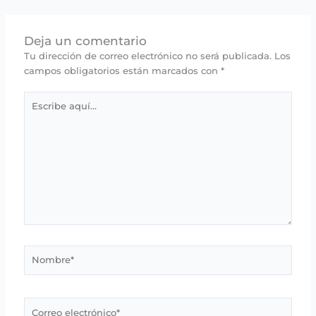
Deja un comentario
Tu dirección de correo electrónico no será publicada.
Los
campos obligatorios están marcados con
*
Escribe
aquí...
Nombre*
Correo